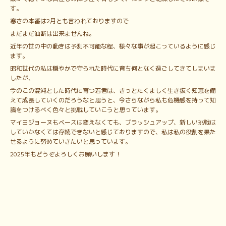
す。
寒さの本番は2月とも言われておりますので
まだまだ油断は出来ませんね。
近年の世の中の動きは予測不可能な程、様々な事が起こっているように感じ
ます。
昭和世代の私は穏やかで守られた時代に育ち何となく過ごしてきてしまいま
したが、
今のこの混沌とした時代に育つ若者は、きっとたくましく生き抜く知恵を備
えて成長していくのだろうなと思うと、今さらながら私も危機感を持って知
識をつけるべく色々と挑戦していこうと思っています。
マイヨジョーヌもベースは変えなくても、ブラッシュアップ、新しい挑戦は
していかなくては存続できないと感じておりますので、私は私の役割を果た
せるように努めていきたいと思っています。
2025年もどうぞよろしくお願いします！